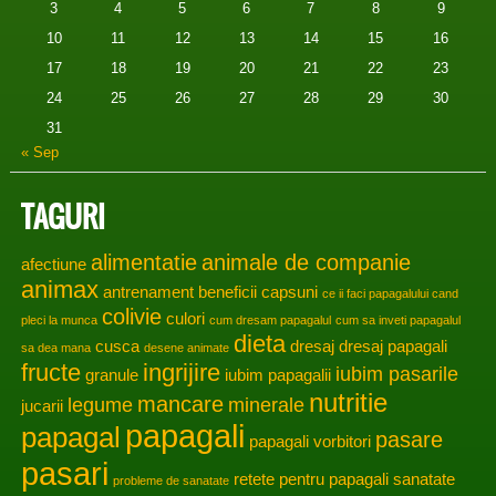
3
4
5
6
7
8
9
10
11
12
13
14
15
16
17
18
19
20
21
22
23
24
25
26
27
28
29
30
31
« Sep
TAGURI
alimentatie
animale de companie
afectiune
animax
antrenament
beneficii
capsuni
ce ii faci papagalului cand
colivie
culori
pleci la munca
cum dresam papagalul
cum sa inveti papagalul
dieta
cusca
dresaj
dresaj papagali
sa dea mana
desene animate
fructe
ingrijire
iubim pasarile
granule
iubim papagalii
nutritie
mancare
legume
minerale
jucarii
papagali
papagal
pasare
papagali vorbitori
pasari
retete pentru papagali
sanatate
probleme de sanatate