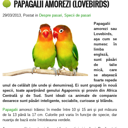
PAPAGALII AMOREZI (LOVEBIRDS)
29/03/2013
, Postat in
Despre pasari
,
Specii de pasari
Papagalii
amorezi sau
Lovebirds,
aşa cum se
numesc în
limba
engleză,
sunt păsări
de talie
mică, care
se ataşează
foarte repede
unul de celălalt (de unde şi denumirea). Ei sunt grupaţi în nouă
specii, toate aparţinând genului Agapornis şi provin din Africa
Centrală şi de Sud. Sunt ideali ca animale de companie
deoarece sunt păsări inteligente, sociabile, curioase şi blânde.
Papagalii
amorezi trăiesc în medie între 10 şi 15 ani şi pot măsura
de la 13 până la 17 cm. Culorile pot varia în funcţie de specie, dar
nuanţa de bază este întotdeauna verdele.