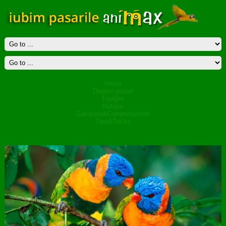
Home
Despre pasari
Îngrijire
Nutriţie
Sanatate&Comportament
Tips&Tricks