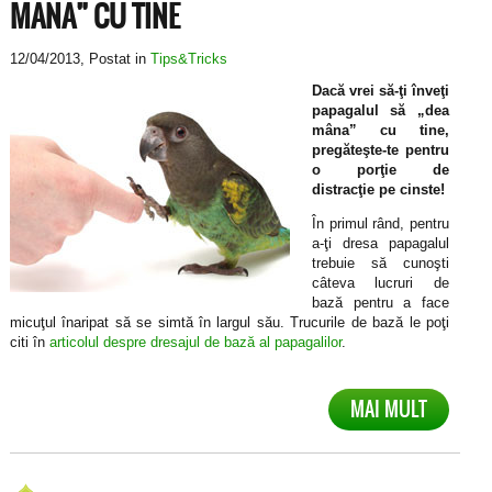
MANA” CU TINE
12/04/2013
, Postat in
Tips&Tricks
Dacă vrei să-ţi înveţi
papagalul să „dea
mâna” cu tine,
pregăteşte-te pentru
o porţie de
distracţie pe cinste!
În primul rând, pentru
a-ţi dresa papagalul
trebuie să cunoşti
câteva lucruri de
bază pentru a face
micuţul înaripat să se simtă în largul său. Trucurile de bază le poţi
citi în
articolul despre dresajul de bază al papagalilor
.
MAI MULT