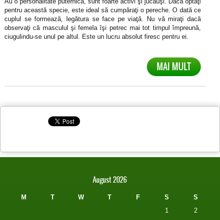
Au o personalitate puternică, sunt foarte activi şi jucăuşi. Dacă optaţi
pentru această specie, este ideal să cumpăraţi o pereche. O dată ce
cuplul se formează, legătura se face pe viaţă. Nu vă miraţi dacă
observaţi că masculul şi femela îşi petrec mai tot timpul împreună,
ciugulindu-se unul pe altul. Este un lucru absolut firesc pentru ei.
MAI MULT
August 2026
M
T
W
T
F
S
S
1
2