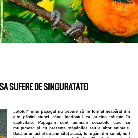
 SA SUFERE DE SINGURATATE!
„Stolul” unui papagal nu trebuie să fie format neapărat din
alte păsări atunci când înaripatul cu pricina trăieşte în
captivitate. Papagalii sunt animale sociabile care se
mulţumesc şi cu prezenţa stăpânilor sau a altor animale.
Dacă ai un astfel de animăluţ acasă, te rugăm din suflet, nu-l