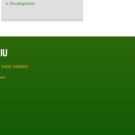
Uncategorized
IU
 SHOP ANIMAX
act