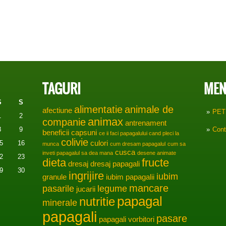
TAGURI
MEN
S
S
alimentatie
animale de
afectiune
PET
1
2
animax
companie
antrenament
8
9
Cont
beneficii
capsuni
ce ii faci papagalului cand pleci la
colivie
5
16
culori
munca
cum dresam papagalul
cum sa
cusca
inveti papagalul sa dea mana
desene animate
2
23
dieta
fructe
dresaj
dresaj papagali
9
30
ingrijire
iubim
granule
iubim papagalii
mancare
pasarile
legume
jucarii
papagal
nutritie
minerale
papagali
pasare
papagali vorbitori