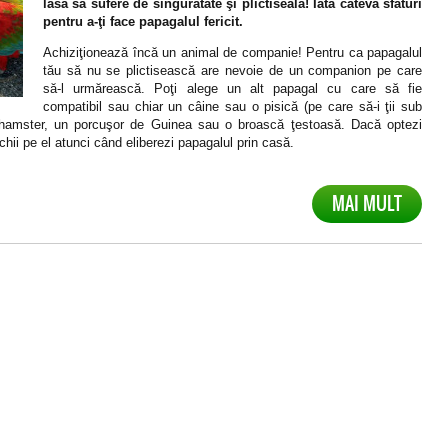
lăsa să sufere de singurătate şi plictiseală! Iată câteva sfaturi
pentru a-ţi face papagalul fericit.
Achiziţionează încă un animal de companie! Pentru ca papagalul
tău să nu se plictisească are nevoie de un companion pe care
să-l urmărească. Poţi alege un alt papagal cu care să fie
compatibil sau chiar un câine sau o pisică (pe care să-i ţii sub
hamster, un porcuşor de Guinea sau o broască ţestoasă. Dacă optezi
chii pe el atunci când eliberezi papagalul prin casă.
MAI MULT