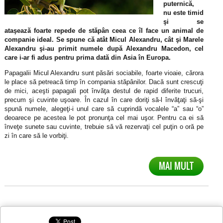
puternică,
nu este timid
şi se
ataşează foarte repede de stăpân ceea ce îl face un animal de
companie ideal. Se spune că atât Micul Alexandru, cât şi Marele
Alexandru şi-au primit numele după Alexandru Macedon, cel
care i-ar fi adus pentru prima dată din Asia în Europa.
Papagalii Micul Alexandru sunt păsări sociabile, foarte vioaie, cărora
le place să petreacă timp în compania stăpânilor. Dacă sunt crescuţi
de mici, aceşti papagali pot învăţa destul de rapid diferite trucuri,
precum şi cuvinte uşoare. În cazul în care doriţi să-l învăţaţi să-şi
spună numele, alegeţi-i unul care să cuprindă vocalele “a” sau “o”
deoarece pe acestea le pot pronunţa cel mai uşor. Pentru ca ei să
înveţe sunete sau cuvinte, trebuie să vă rezervaţi cel puţin o oră pe
zi în care să le vorbiţi.
MAI MULT