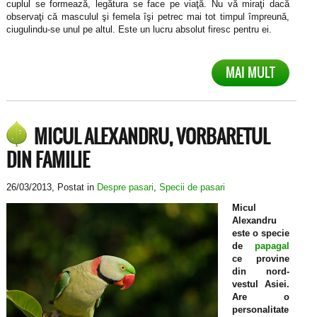
cuplul se formează, legătura se face pe viaţă. Nu vă miraţi dacă
observaţi că masculul şi femela îşi petrec mai tot timpul împreună,
ciugulindu-se unul pe altul. Este un lucru absolut firesc pentru ei.
MAI MULT
MICUL ALEXANDRU, VORBARETUL
DIN FAMILIE
26/03/2013
, Postat in
Despre pasari
,
Specii de pasari
Micul
Alexandru
este o specie
de
papagal
ce provine
din nord-
vestul Asiei.
Are o
personalitate