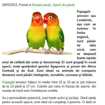
29/03/2013
, Postat in
Despre pasari
,
Specii de pasari
Papagalii
amorezi sau
Lovebirds,
aşa cum se
numesc în
limba
engleză,
sunt păsări
de talie
mică, care
se ataşează
foarte repede
unul de celălalt (de unde şi denumirea). Ei sunt grupaţi în nouă
specii, toate aparţinând genului Agapornis şi provin din Africa
Centrală şi de Sud. Sunt ideali ca animale de companie
deoarece sunt păsări inteligente, sociabile, curioase şi blânde.
Papagalii
amorezi trăiesc în medie între 10 şi 15 ani şi pot măsura
de la 13 până la 17 cm. Culorile pot varia în funcţie de specie, dar
nuanţa de bază este întotdeauna verdele.
Au o personalitate puternică, sunt foarte activi şi jucăuşi. Dacă optaţi
pentru această specie, este ideal să cumpăraţi o pereche. O dată ce