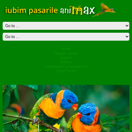
Home
Despre pasari
Îngrijire
Nutriţie
Sanatate&Comportament
Tips&Tricks