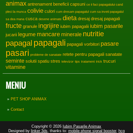
animax
antrenament
beneficii
capsuni
ce ii faci papagalului cand
colivie
culori
pleci la munca
cum dresam papagalul
cum sa inveti papagalul
dieta
cusca
dresaj
dresaj papagali
sa dea mana
desene animate
fructe
ingrijire
iubim pasarile
granule
iubim papagalii
nutritie
mancare
legume
minerale
jucarii
papagali
papagal
pasare
papagali vorbitori
pasari
retete pentru papagali
sanatate
probleme de sanatate
seminte
solutii
spatiu
stres
trucuri
televizor
tips
tratament
trick
vitamine
MENIU
PET SHOP ANIMAX
Contact
Copyright © 2026
Iubim Pasarile Animax
Designed by
linker 3ds
, thanks to:
mobile phone signal booster
,
hcg