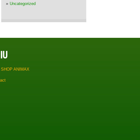
Uncategorized
IU
 SHOP ANIMAX
act