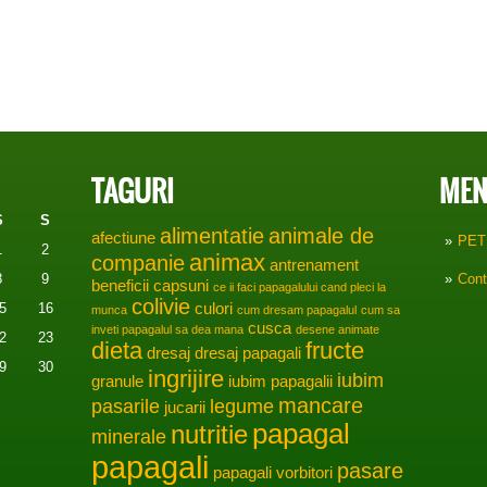
TAGURI
MEN
S
S
alimentatie
animale de
afectiune
PET
1
2
animax
companie
antrenament
8
9
Cont
beneficii
capsuni
ce ii faci papagalului cand pleci la
colivie
5
16
culori
munca
cum dresam papagalul
cum sa
cusca
inveti papagalul sa dea mana
desene animate
2
23
dieta
fructe
dresaj
dresaj papagali
9
30
ingrijire
iubim
granule
iubim papagalii
mancare
pasarile
legume
jucarii
papagal
nutritie
minerale
papagali
pasare
papagali vorbitori