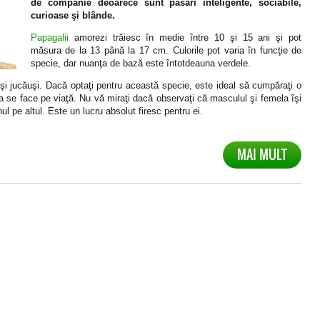
de companie deoarece sunt păsări inteligente, sociabile,
curioase şi blânde.
Papagalii
amorezi trăiesc în medie între 10 şi 15 ani şi pot
măsura de la 13 până la 17 cm. Culorile pot varia în funcţie de
specie, dar nuanţa de bază este întotdeauna verdele.
i şi jucăuşi. Dacă optaţi pentru această specie, este ideal să cumpăraţi o
 se face pe viaţă. Nu vă miraţi dacă observaţi că masculul şi femela îşi
l pe altul. Este un lucru absolut firesc pentru ei.
MAI MULT