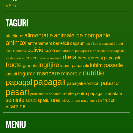
« Sep
TAGURI
alimentatie
animale de companie
afectiune
animax
antrenament
beneficii
capsuni
ce ii faci papagalului cand
colivie
culori
pleci la munca
cum dresam papagalul
cum sa inveti papagalul
dieta
cusca
dresaj
dresaj papagali
sa dea mana
desene animate
fructe
ingrijire
iubim pasarile
granule
iubim papagalii
nutritie
mancare
legume
minerale
jucarii
papagali
papagal
pasare
papagali vorbitori
pasari
retete pentru papagali
sanatate
probleme de sanatate
seminte
solutii
spatiu
stres
trucuri
televizor
tips
tratament
trick
vitamine
MENIU