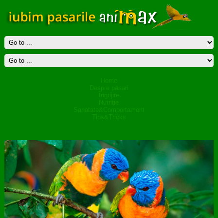
Home
Despre pasari
Îngrijire
Nutriţie
Sanatate&Comportament
Tips&Tricks