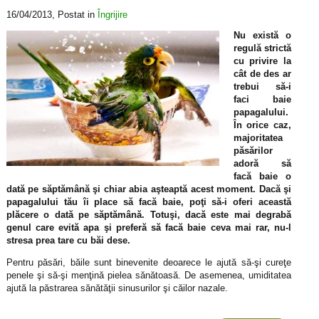
16/04/2013
, Postat in
Îngrijire
Nu există o
regulă strictă
cu privire la
cât de des ar
trebui să-i
faci baie
papagalului.
În orice caz,
majoritatea
păsărilor
adoră să
facă baie o
dată pe săptămână şi chiar abia aşteaptă acest moment. Dacă şi
papagalului tău îi place să facă baie, poţi să-i oferi această
plăcere o dată pe săptămână. Totuşi, dacă este mai degrabă
genul care evită apa şi preferă să facă baie ceva mai rar, nu-l
stresa prea tare cu băi dese.
Pentru păsări, băile sunt binevenite deoarece le ajută să-şi cureţe
penele şi să-şi menţină pielea sănătoasă. De asemenea, umiditatea
ajută la păstrarea sănătăţii sinusurilor şi căilor nazale.