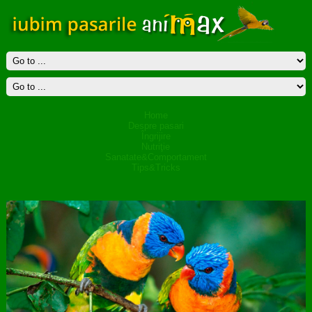
Home
Despre pasari
Îngrijire
Nutriţie
Sanatate&Comportament
Tips&Tricks