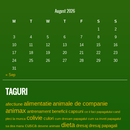
August 2026
M
T
W
T
F
S
S
1
2
3
4
5
6
7
8
9
10
11
12
13
14
15
16
17
18
19
20
21
22
23
24
25
26
27
28
29
30
31
« Sep
TAGURI
alimentatie
animale de companie
afectiune
animax
antrenament
beneficii
capsuni
ce ii faci papagalului cand
colivie
culori
pleci la munca
cum dresam papagalul
cum sa inveti papagalul
dieta
cusca
dresaj
dresaj papagali
sa dea mana
desene animate