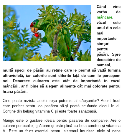
Când vine
vorba de
mâncare
,
văzul este
unul din cele
mai
importante
simţuri
pentru
păsări. Spre
deosebire de
oameni,
multă specii de păsări au retine care le permit să vadă lumina
ultravioletă, iar culorile sunt diferite faţă de cum le percepem
noi. Deoarece culoarea este atât de importantă în cazul
mâncării, ar fi bine să alegem alimente cât mai colorate pentru
hrana păsării.
Cine poate rezista acelui roşu puternic al căpşunilor? Acest fruct
este perfect pentru ca pasărea să-şi poată scufunda ciocul în el.
Conţine din belşug vitamina C şi este foarte sănătoasă.
Mango este o gustare ideală pentru pasărea de companie. Are o
culoare portocalie, ţipătoare şi este plină cu beta caroten şi vitamina
A. Este un fruct esenţial pentru sistemul imunitar, piele şi pene