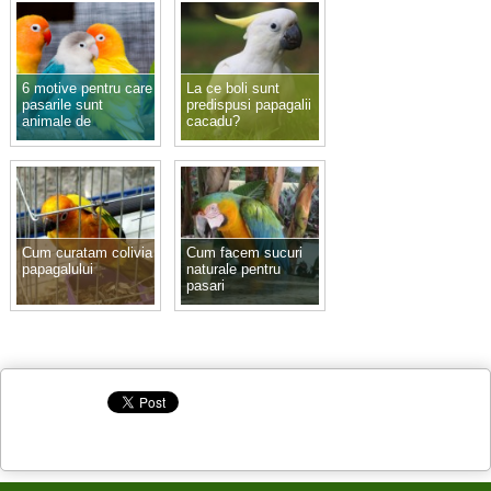
6 motive pentru care
La ce boli sunt
pasarile sunt
predispusi papagalii
animale de
cacadu?
companie excelente
Cum curatam colivia
Cum facem sucuri
papagalului
naturale pentru
pasari