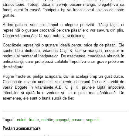
strălucitoare. Totuşi, dacă îi serviţi păsării mango, pregătiţi-vă să
faceţi curat în cuşcă: înaripatul îşi va freca ciocul lipicios de toate
gratiile.
Ardeii galbeni sunt tot timpul o alegere potrivită. Tăiaţi fâşii, ei
reprezintă o gustare crocantă pe care păsările o vor savura din plin.
Conţin vitamina A şi C, sunt nutritivi şi delicioşi.
Coacăzele reprezintă o gustare ideală pentru orice tip de păsări. Ele
conţin fibre dietetice, vitamina C şi K, dar şi mangan, necesar în
regimul alimentar al înaripatelor. De asemenea, coacăzele abundă în
antioxidanţi, care protejează celulele împotriva unor grave probleme
de sănătate.
Puţine fructe au pieliţa acrişoară, dar în acelaşi timp un gust dulce.
Cine poate rezista unei felii suculente de prună într-o zi toridă de
vară? Bogate în vitaminele A,B, C şi K, prunele luptă împotriva
infecţiilor şi ajută la o vedere şi la o piele mai sănătoasă. De
asemenea, ele sunt o bună sursă de fier.
Taguri:
culori
,
fructe
,
nutritie
,
papagal
,
pasare
,
sugestii
Postari asemanatoare: