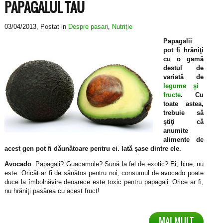
PAPAGALUL TAU
03/04/2013
, Postat in
Despre pasari
,
Nutriţie
Papagalii
pot fi hrăniţi
cu o gamă
destul de
variată de
legume şi
fructe
. Cu
toate astea,
trebuie să
ştiţi că
anumite
alimente de
acest gen pot fi dăunătoare pentru ei. Iată şase dintre ele.
Avocado
. Papagali? Guacamole? Sună la fel de exotic? Ei, bine, nu
este. Oricât ar fi de sănătos pentru noi, consumul de avocado poate
duce la îmbolnăvire deoarece este toxic pentru papagali. Orice ar fi,
nu hrăniţi pasărea cu acest fruct!
MAI MULT