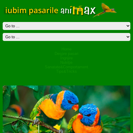
Home
Despre pasari
Îngrijire
Nutriţie
Sanatate&Comportament
Tips&Tricks