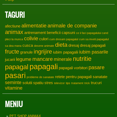
TAGURI
alimentatie
animale de companie
afectiune
animax
antrenament
beneficii
capsuni
ce ii faci papagalului cand
colivie
culori
pleci la munca
cum dresam papagalul
cum sa inveti papagalul
dieta
cusca
dresaj
dresaj papagali
sa dea mana
desene animate
fructe
ingrijire
iubim pasarile
granule
iubim papagalii
nutritie
mancare
legume
minerale
jucarii
papagali
papagal
pasare
papagali vorbitori
pasari
retete pentru papagali
sanatate
probleme de sanatate
seminte
solutii
spatiu
stres
trucuri
televizor
tips
tratament
trick
vitamine
MENIU
PET SHOP ANIMAX