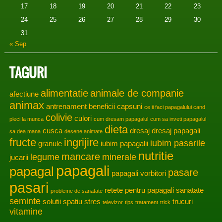
17
18
19
20
21
22
23
24
25
26
27
28
29
30
31
« Sep
TAGURI
alimentatie
animale de companie
afectiune
animax
antrenament
beneficii
capsuni
ce ii faci papagalului cand
colivie
culori
pleci la munca
cum dresam papagalul
cum sa inveti papagalul
dieta
cusca
dresaj
dresaj papagali
sa dea mana
desene animate
fructe
ingrijire
iubim pasarile
granule
iubim papagalii
nutritie
mancare
legume
minerale
jucarii
papagali
papagal
pasare
papagali vorbitori
pasari
retete pentru papagali
sanatate
probleme de sanatate
seminte
solutii
spatiu
stres
trucuri
televizor
tips
tratament
trick
vitamine