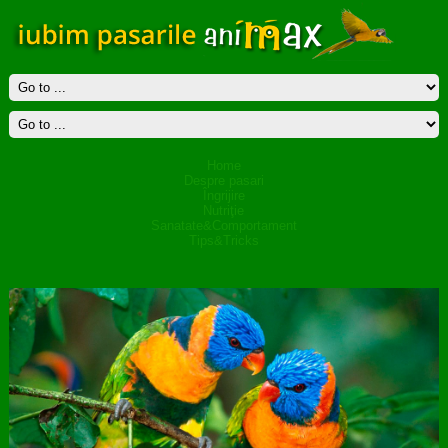
Home
Despre pasari
Îngrijire
Nutriţie
Sanatate&Comportament
Tips&Tricks