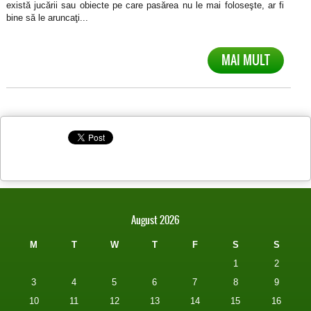
există jucării sau obiecte pe care pasărea nu le mai foloseşte, ar fi
bine să le aruncaţi...
MAI MULT
August 2026
M
T
W
T
F
S
S
1
2
3
4
5
6
7
8
9
10
11
12
13
14
15
16