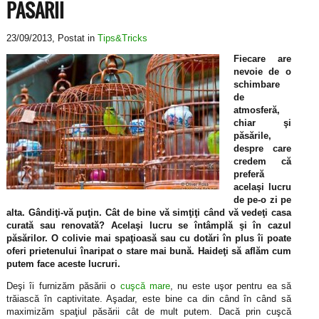
PASARII
23/09/2013
, Postat in
Tips&Tricks
Fiecare are
nevoie de o
schimbare
de
atmosferă,
chiar şi
păsările,
despre care
credem că
preferă
acelaşi lucru
de pe-o zi pe
alta. Gândiţi-vă puţin. Cât de bine vă simţiţi când vă vedeţi casa
curată sau renovată? Acelaşi lucru se întâmplă şi în cazul
păsărilor. O colivie mai spaţioasă sau cu dotări în plus îi poate
oferi prietenului înaripat o stare mai bună. Haideţi să aflăm cum
putem face aceste lucruri.
Deşi îi furnizăm păsării o
cuşcă mare
, nu este uşor pentru ea să
trăiască în captivitate. Aşadar, este bine ca din când în când să
maximizăm spaţiul păsării cât de mult putem. Dacă prin cuşcă