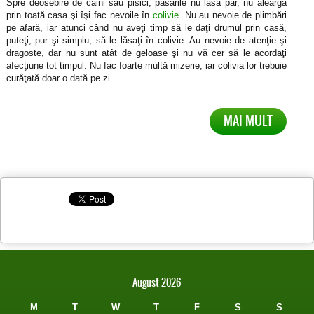
Spre deosebire de câini sau pisici, păsările nu lasă păr, nu aleargă
prin toată casa şi îşi fac nevoile în
colivie
. Nu au nevoie de plimbări
pe afară, iar atunci când nu aveţi timp să le daţi drumul prin casă,
puteţi, pur şi simplu, să le lăsaţi în colivie. Au nevoie de atenţie şi
dragoste, dar nu sunt atât de geloase şi nu vă cer să le acordaţi
afecţiune tot timpul. Nu fac foarte multă mizerie, iar colivia lor trebuie
curăţată doar o dată pe zi.
MAI MULT
August 2026
M
T
W
T
F
S
S