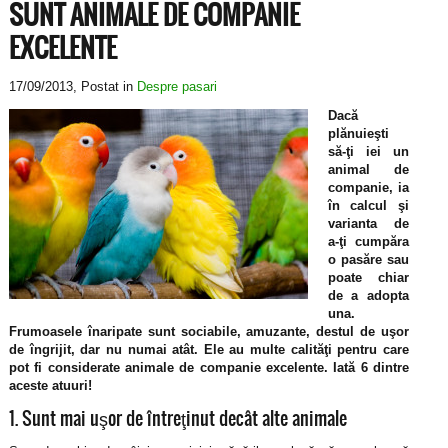
SUNT ANIMALE DE COMPANIE
EXCELENTE
17/09/2013
, Postat in
Despre pasari
Dacă
plănuieşti
să-ţi iei un
animal de
companie, ia
în calcul şi
varianta de
a-ţi cumpăra
o pasăre sau
poate chiar
de a adopta
una.
Frumoasele înaripate sunt sociabile, amuzante, destul de uşor
de îngrijit, dar nu numai atât. Ele au multe calităţi pentru care
pot fi considerate animale de companie excelente. Iată 6 dintre
aceste atuuri!
1. Sunt mai uşor de întreţinut decât alte animale