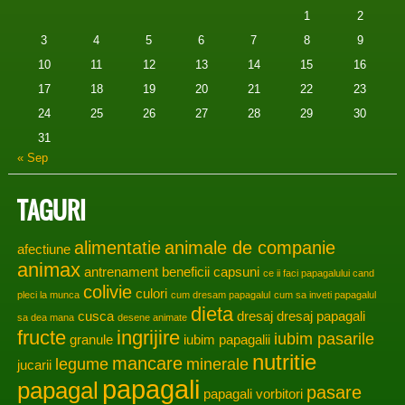
1
2
3
4
5
6
7
8
9
10
11
12
13
14
15
16
17
18
19
20
21
22
23
24
25
26
27
28
29
30
31
« Sep
TAGURI
alimentatie
animale de companie
afectiune
animax
antrenament
beneficii
capsuni
ce ii faci papagalului cand
colivie
culori
pleci la munca
cum dresam papagalul
cum sa inveti papagalul
dieta
cusca
dresaj
dresaj papagali
sa dea mana
desene animate
fructe
ingrijire
iubim pasarile
granule
iubim papagalii
nutritie
mancare
legume
minerale
jucarii
papagali
papagal
pasare
papagali vorbitori