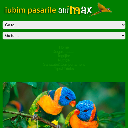
Home
Despre pasari
Îngrijire
Nutriţie
Sanatate&Comportament
Tips&Tricks