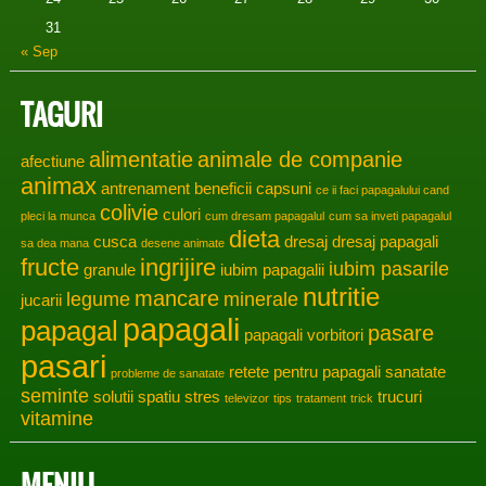
31
« Sep
TAGURI
alimentatie
animale de companie
afectiune
animax
antrenament
beneficii
capsuni
ce ii faci papagalului cand
colivie
culori
pleci la munca
cum dresam papagalul
cum sa inveti papagalul
dieta
cusca
dresaj
dresaj papagali
sa dea mana
desene animate
fructe
ingrijire
iubim pasarile
granule
iubim papagalii
nutritie
mancare
legume
minerale
jucarii
papagali
papagal
pasare
papagali vorbitori
pasari
retete pentru papagali
sanatate
probleme de sanatate
seminte
solutii
spatiu
stres
trucuri
televizor
tips
tratament
trick
vitamine