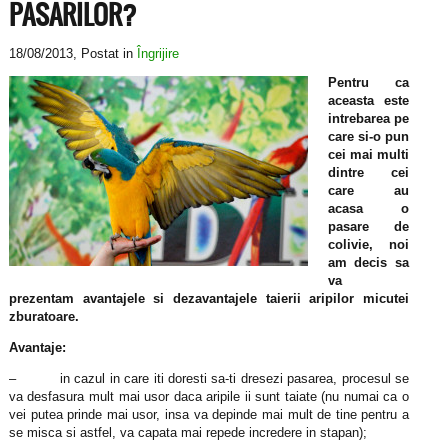
PASARILOR?
18/08/2013
, Postat in
Îngrijire
Pentru ca
aceasta este
intrebarea pe
care si-o pun
cei mai multi
dintre cei
care au
acasa o
pasare de
colivie, noi
am decis sa
va
prezentam avantajele si dezavantajele taierii aripilor micutei
zburatoare.
Avantaje:
– in cazul in care iti doresti sa-ti dresezi pasarea, procesul se
va desfasura mult mai usor daca aripile ii sunt taiate (nu numai ca o
vei putea prinde mai usor, insa va depinde mai mult de tine pentru a
se misca si astfel, va capata mai repede incredere in stapan);