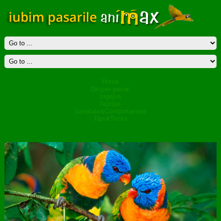
Home
Despre pasari
Îngrijire
Nutriţie
Sanatate&Comportament
Tips&Tricks