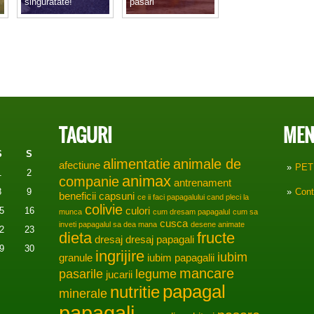
singuratate!
pasari
e
TAGURI
MEN
S
S
alimentatie
animale de
afectiune
PET
1
2
animax
companie
antrenament
8
9
Cont
beneficii
capsuni
ce ii faci papagalului cand pleci la
colivie
5
16
culori
munca
cum dresam papagalul
cum sa
cusca
inveti papagalul sa dea mana
desene animate
2
23
dieta
fructe
dresaj
dresaj papagali
9
30
ingrijire
iubim
granule
iubim papagalii
mancare
pasarile
legume
jucarii
papagal
nutritie
minerale
papagali