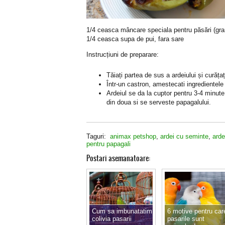
1/4 ceasca mâncare speciala pentru păsări (gr
1/4 ceasca supa de pui, fara sare
Instrucțiuni de preparare:
Tăiați partea de sus a ardeiului și curăța
Într-un castron, amestecati ingredientele s
Ardeiul se da la cuptor pentru 3-4 minute
din doua si se serveste papagalului.
Taguri:
animax petshop
,
ardei cu seminte
,
arde
pentru papagali
Postari asemanatoare:
Cum sa imbunatatim
6 motive pentru car
colivia pasarii
pasarile sunt