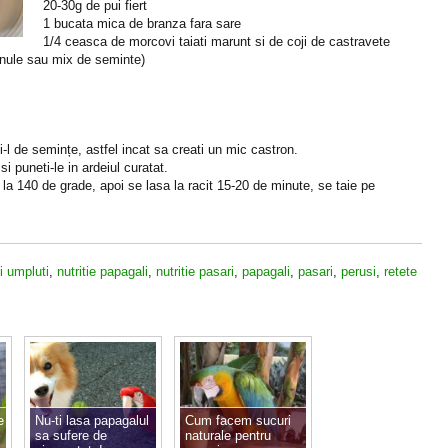
20-30g de pui fiert
1 bucata mica de branza fara sare
1/4 ceasca de morcovi taiati marunt si de coji de castravete
anule sau mix de seminte)
ți-l de semințe, astfel incat sa creati un mic castron.
i puneti-le in ardeiul curatat.
 la 140 de grade, apoi se lasa la racit 15-20 de minute, se taie pe
i umpluti
,
nutritie papagali
,
nutritie pasari
,
papagali
,
pasari
,
perusi
,
retete
e
Nu-ti lasa papagalul
Cum facem sucuri
sa sufere de
naturale pentru