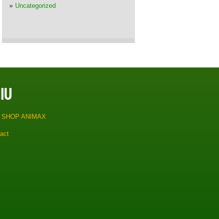
Uncategorized
IU
 SHOP ANIMAX
act