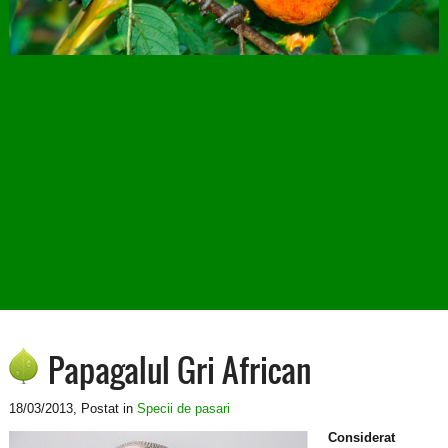
Papagalul Gri African
18/03/2013
, Postat in
Specii de pasari
Considerat