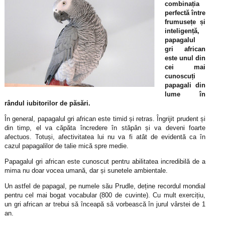
combinația
perfectă între
frumusețe și
inteligență,
papagalul
gri african
este unul din
cei mai
cunoscuți
papagali din
lume în
rândul iubitorilor de păsări.
În general, papagalul gri african este timid și retras. Îngrijit prudent și
din timp, el va căpăta încredere în stăpân și va deveni foarte
afectuos. Totuși, afectivitatea lui nu va fi atât de evidentă ca în
cazul papagalilor de talie mică spre medie.
Papagalul gri african este cunoscut pentru abilitatea incredibilă de a
mima nu doar vocea umană, dar și sunetele ambientale.
Un astfel de papagal, pe numele său Prudle, deține recordul mondial
pentru cel mai bogat vocabular (800 de cuvinte). Cu mult exercițiu,
un gri african ar trebui să înceapă să vorbească în jurul vârstei de 1
an.