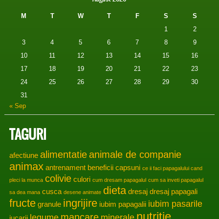
M
T
W
T
F
S
S
1
2
3
4
5
6
7
8
9
10
11
12
13
14
15
16
17
18
19
20
21
22
23
24
25
26
27
28
29
30
31
« Sep
TAGURI
alimentatie
animale de companie
afectiune
animax
antrenament
beneficii
capsuni
ce ii faci papagalului cand
colivie
culori
pleci la munca
cum dresam papagalul
cum sa inveti papagalul
dieta
cusca
dresaj
dresaj papagali
sa dea mana
desene animate
fructe
ingrijire
iubim pasarile
granule
iubim papagalii
nutritie
mancare
legume
minerale
jucarii