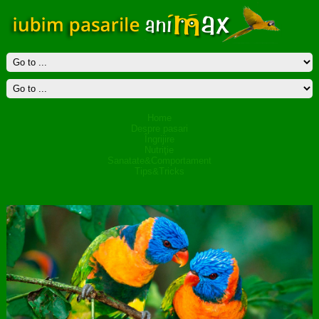
Home
Despre pasari
Îngrijire
Nutriţie
Sanatate&Comportament
Tips&Tricks