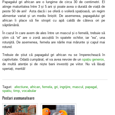
Papagalul gri african are o lungime de circa 30 de centimetri. El
atinge maturitatea între 3 și 5 ani și poate avea o durată de viață de
peste 50 de ani! Asta dacă i se oferă o voileră spațioasă, un regim
alimentar variat și un mediu liniștit. De asemenea, papagalului gri
african îi place să fie stropit cu apă caldă de câteva ori pe
săptămână.
În cazul în care avem de ales între un mascul și o femelă, trebuie să
știm că “el” are o zonă ascuțită în spatele ochilor, iar “ea”, una
rotunjită. De asemenea, femela are nările mai mărunte și capul mai
rotund.
Trebuie de știut că papagalul gri african nu se împerechează în
captivitate. Odată cumpărat, el va avea nevoie de un
spațiu generos
,
de multă atenție și de niște bani investiți pe viitor. Nu vă lăsați
speriați, merită!
Taguri:
afectiune
,
african
,
femela
,
gri
,
ingrijire
,
mascul
,
papagal
,
spatiu
,
timp
,
vocabular
Postari asemanatoare: