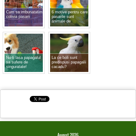
Cum sa imbunatatim
6 motive pentru care
colivia pasarii
pasarile sunt
animale de
companie excelente
Nu-ti lasa papagalul
La ce boli sunt
sa sufere de
predispusi papagalii
singuratate!
cacadu?
August 2026